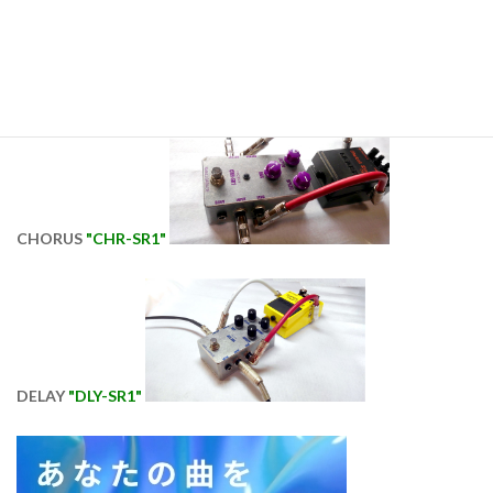
REVERB "
RVB-SR1"
CHORUS
"CHR-SR1"
DELAY
"DLY-SR1"