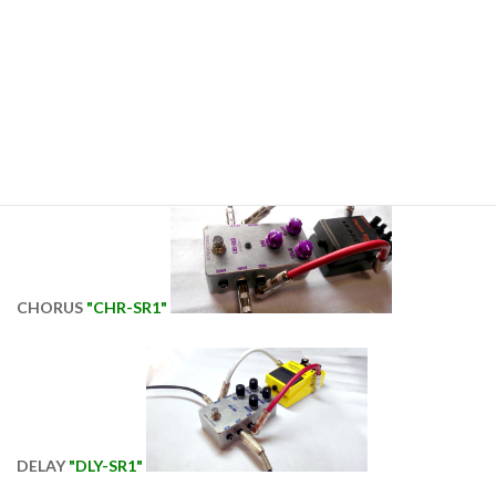
REVERB "
RVB-SR1"
CHORUS
"CHR-SR1"
DELAY
"DLY-SR1"